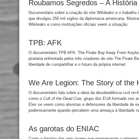
Roubamos Segredos – A História
Documentário sobre a criação do site Wikileaks e o trabalho 
que divulgou 250 mil sigilos da diplomacia americana. Mostr
Wikileaks e como instituições oficiais veem a situação.
TPB: AFK
O documentário TPB AFK: The Pirate Bay Away From Keyboar
pirataria enfrentado pelos três criadores do site The Pirate B
liberdade de compartilhar e o futuro da própria internet.
We Are Legion: The Story of the H
O documentário fala sobre a ideia da desobediência civil on-li
como o
Cult of the Dead Cow
, grupo dos EUA formado nos a
Eles se veem como ativistas e defensores da liberdade de e
poderosamente quando percebem uma ameaça à liberdade na I
As garotas do ENIAC
Conta a história das seis jovens que programaram o primeir