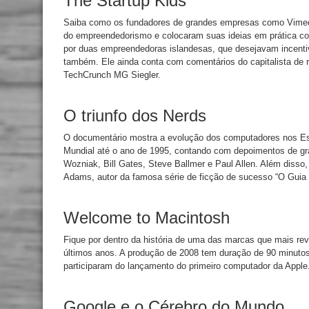
The Startup Kids
Saiba como os fundadores de grandes empresas como Vime
do empreendedorismo e colocaram suas ideias em prática co
por duas empreendedoras islandesas, que desejavam incent
também. Ele ainda conta com comentários do capitalista de r
TechCrunch MG Siegler.
O triunfo dos Nerds
O documentário mostra a evolução dos computadores nos E
Mundial até o ano de 1995, contando com depoimentos de 
Wozniak, Bill Gates, Steve Ballmer e Paul Allen. Além disso
Adams, autor da famosa série de ficção de sucesso “O Guia 
Welcome to Macintosh
Fique por dentro da história de uma das marcas que mais re
últimos anos. A produção de 2008 tem duração de 90 minuto
participaram do lançamento do primeiro computador da Apple
Google e o Cérebro do Mundo