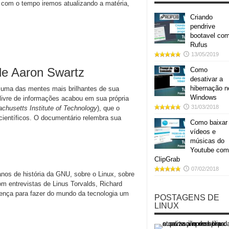
 e com o tempo iremos atualizando a matéria,
Criando
pendrive
bootavel co
Rufus
13/05/2019
 de Aaron Swartz
Como
desativar a
hibernação n
 uma das mentes mais brilhantes de sua
Windows
o livre de informações acabou em sua própria
31/03/2018
chusetts Institute of Technology
), que o
científicos. O documentário relembra sua
Como baixar
vídeos e
músicas do
Youtube com
ClipGrab
07/02/2018
 anos de história da GNU, sobre o Linux, sobre
om entrevistas de Linus Torvalds, Richard
rença para fazer do mundo da tecnologia um
POSTAGENS DE
LINUX