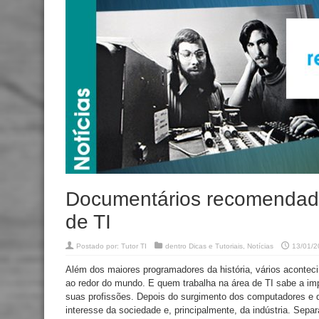
Documentários recomendado 
de TI
Postado por:
Tutor TI
dentro
Dicas e Tutoriais
,
Notícias
13/01/2
Além dos maiores programadores da história, vários aconte
ao redor do mundo. E quem trabalha na área de TI sabe a im
suas profissões. Depois do surgimento dos computadores e da
interesse da sociedade e, principalmente, da indústria. Se