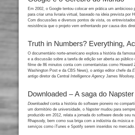
Em 2002, o Google tentou colocar em prática um ambicioso pro
para criar uma livraria virtual, baseado na ideia prevista po
Com discussões e diversos pontos de vista, os entrevistado
resistência que o projeto vem enfrentando por causa dos direi
Truth in Numbers? Everything, Ac
O documentário norte-americano explora a história da famosa
e a discussão sobre a tarefa de edição ser aberta ao público
filme de 86 minutos conta com comentaristas como Howard Zi
Washington Post e da CBS News), o antigo editor chefe da
E
antigo diretor da Central
Intelligence Agency
James Woolsey.
Downloaded – A saga do Napster
Downloaded
conta a história do software pioneiro no compart
um dormitório de universidade, o
Napster
mudou para sempre 
produzido em 2012, relata a jornada do software desde seu 
Rhapsody, bem como sua briga com a indústria da música e 
serviços como iTunes e Spotify serem inseridos no mercado.