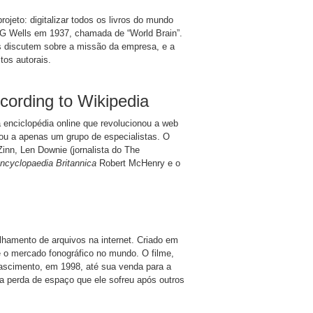
jeto: digitalizar todos os livros do mundo
r HG Wells em 1937, chamada de “World Brain”.
s discutem sobre a missão da empresa, e a
tos autorais.
cording to Wikipedia
 enciclopédia online que revolucionou a web
 ou a apenas um grupo de especialistas. O
nn, Len Downie (jornalista do The
ncyclopaedia Britannica
Robert McHenry e o
ilhamento de arquivos na internet. Criado em
o mercado fonográfico no mundo. O filme,
nascimento, em 1998, até sua venda para a
a perda de espaço que ele sofreu após outros