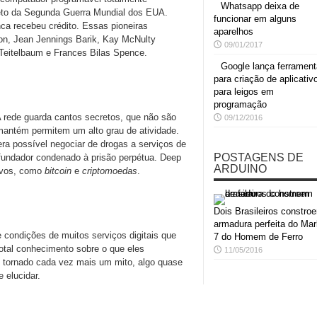
Whatsapp deixa de
eto da Segunda Guerra Mundial dos EUA.
funcionar em alguns
a recebeu crédito. Essas pioneiras
aparelhos
on, Jean Jennings Barik, Kay McNulty
09/01/2017
 Teitelbaum e Frances Bilas Spence.
Google lança ferrament
para criação de aplicativ
para leigos em
programação
A rede guarda cantos secretos, que não são
09/12/2016
antém permitem um alto grau de atividade.
era possível negociar de drogas a serviços de
POSTAGENS DE
 fundador condenado à prisão perpétua. Deep
ARDUINO
novos, como
bitcoin
e
criptomoedas
.
Dois Brasileiros constro
armadura perfeita do Mar
condições de muitos serviços digitais que
7 do Homem de Ferro
otal conhecimento sobre o que eles
11/05/2016
 se tornado cada vez mais um mito, algo quase
 elucidar.