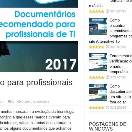
forma simple
e rápida
06/01/2019
Como
encontrar
alternativas 
programas 
site Alternative To
30/01/2018
Ferramenta 
verificação d
emails
temporários
23/11/2016
para profissionais
Como
descobrir se
um site está
fora do ar
017
0
1,405 Visualizações
01/11/2016
cimentos marcaram a evolução da tecnologia
portância que esses marcos tiveram para
 internet, várias histórias despertaram o
POSTAGENS DE
paramos alguns documentários que achamos
WINDOWS