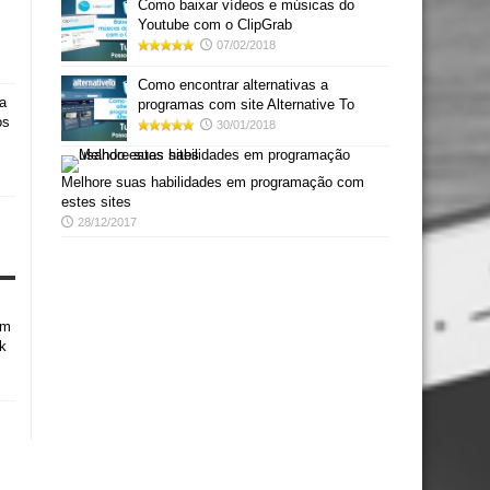
Como baixar vídeos e músicas do
Youtube com o ClipGrab
07/02/2018
Como encontrar alternativas a
a
programas com site Alternative To
os
30/01/2018
Melhore suas habilidades em programação com
estes sites
28/12/2017
em
k