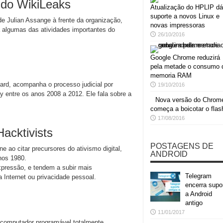
 do WikiLeaks
Atualização do HPLIP dá
suporte a novos Linux e
de Julian Assange à frente da organização,
novas impressoras
a algumas das atividades importantes do
26/10/2016
Google Chrome reduzirá
pela metade o consumo 
memoria RAM
d, acompanha o processo judicial por
19/10/2016
ay entre os anos 2008 a 2012. Ele fala sobre a
Nova versão do Chrom
começa a boicotar o flas
17/08/2016
acktivists
POSTAGENS DE
ne ao citar precursores do ativismo digital,
ANDROID
nos 1980.
xpressão, e tendem a subir mais
Telegram
nternet ou privacidade pessoal.
encerra supo
a Android
antigo
11/01/2017
o computador programável totalmente