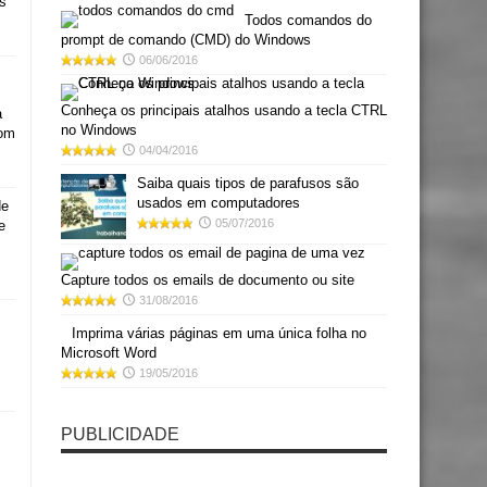
s
Todos comandos do
prompt de comando (CMD) do Windows
06/06/2016
Conheça os principais atalhos usando a tecla CTRL
a
no Windows
com
04/04/2016
Saiba quais tipos de parafusos são
usados em computadores
de
05/07/2016
e
Capture todos os emails de documento ou site
31/08/2016
Imprima várias páginas em uma única folha no
Microsoft Word
19/05/2016
PUBLICIDADE