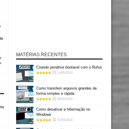
de
MATÉRIAS RECENTES
e
h
Criando pendrive bootavel com o Rufus
13/05/2019
Como transferir arquivos grandes de
forma simples e rápida
06/01/2019
rte
Como desativar a hibernação no
Windows
31/03/2018