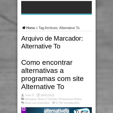
Home
»
Tag Archives: Alternative To
Arquivo de Marcador:
Alternative To
Como encontrar
alternativas a
programas com site
Alternative To
Tutor TI
30/01/2018
Destaque
,
Dicas e Tutoriais
,
Ferramentas Online
Deixe um comentário
2,756 Visualizações