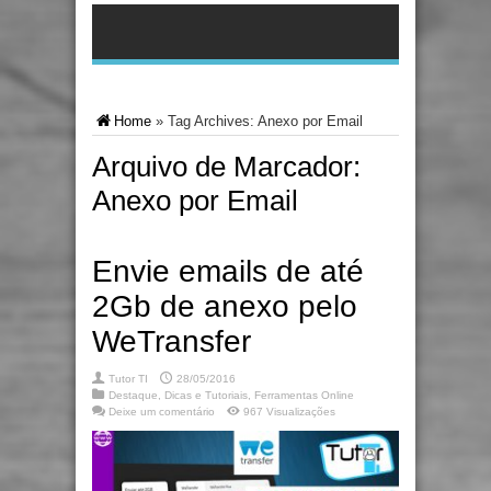
Home
»
Tag Archives: Anexo por Email
Arquivo de Marcador:
Anexo por Email
Envie emails de até
2Gb de anexo pelo
WeTransfer
Tutor TI
28/05/2016
Destaque
,
Dicas e Tutoriais
,
Ferramentas Online
Deixe um comentário
967 Visualizações