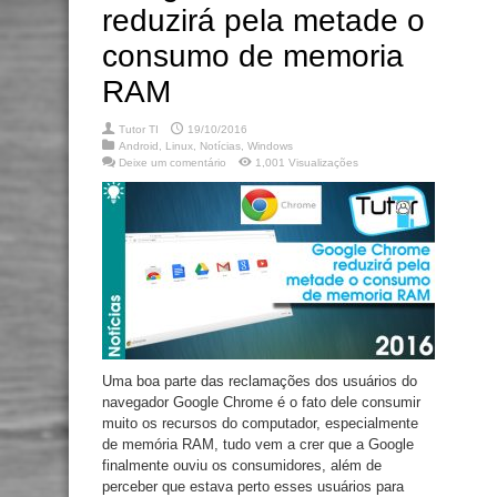
reduzirá pela metade o
consumo de memoria
RAM
Tutor TI
19/10/2016
Android
,
Linux
,
Notícias
,
Windows
Deixe um comentário
1,001 Visualizações
Uma boa parte das reclamações dos usuários do
navegador Google Chrome é o fato dele consumir
muito os recursos do computador, especialmente
de memória RAM, tudo vem a crer que a Google
finalmente ouviu os consumidores, além de
perceber que estava perto esses usuários para