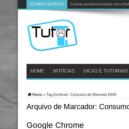
ÚLTIMAS NOTÍCIAS
Criando pendrive bootavel com o Ru
HOME
NOTÍCIAS
DICAS E TUTORIAIS
Home
»
Tag Archives: Consumo de Memoria RAM
Arquivo de Marcador:
Consumo
Google Chrome