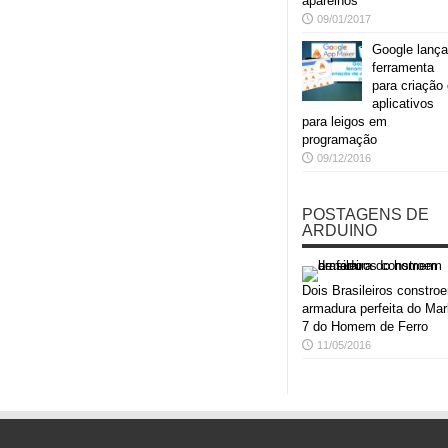
aparelhos
09/01/2017
Google lança
ferramenta
para criação
aplicativos
para leigos em
programação
09/12/2016
POSTAGENS DE
ARDUINO
Dois Brasileiros constro
armadura perfeita do Mar
7 do Homem de Ferro
11/05/2016