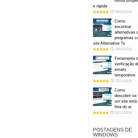
forma simple
e rápida
06/01/2019
Como
encontrar
alternativas 
programas 
site Alternative To
30/01/2018
Ferramenta 
verificação d
emails
temporários
23/11/2016
Como
descobrir se
um site está
fora do ar
01/11/2016
POSTAGENS DE
WINDOWS