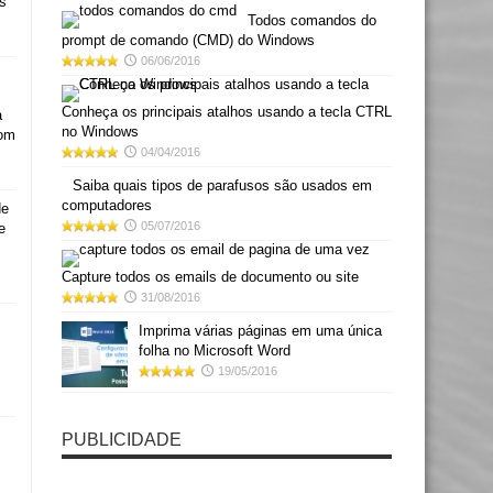
s
Todos comandos do
prompt de comando (CMD) do Windows
06/06/2016
Conheça os principais atalhos usando a tecla CTRL
a
no Windows
com
04/04/2016
Saiba quais tipos de parafusos são usados em
computadores
de
05/07/2016
e
Capture todos os emails de documento ou site
31/08/2016
Imprima várias páginas em uma única
folha no Microsoft Word
19/05/2016
PUBLICIDADE