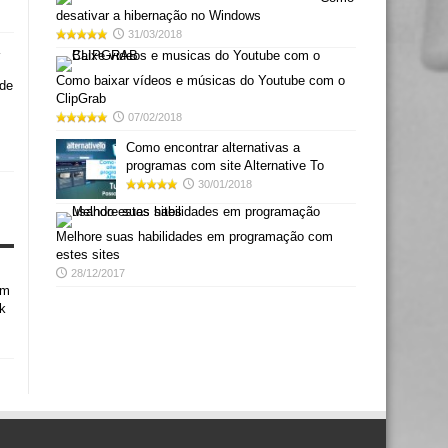
desativar a hibernação no Windows
31/03/2018
Como baixar vídeos e músicas do Youtube com o
 de
ClipGrab
07/02/2018
Como encontrar alternativas a
programas com site Alternative To
30/01/2018
Melhore suas habilidades em programação com
estes sites
28/12/2017
em
k