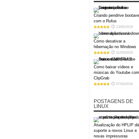
Criando pendrive bootave
com o Rufus
13/05/2019
Como desativar a
hibernação no Windows
31/03/2018
Como baixar vídeos e
músicas do Youtube com
ClipGrab
07/02/2018
POSTAGENS DE
LINUX
Atualização do HPLIP dá
suporte a novos Linux e
novas impressoras