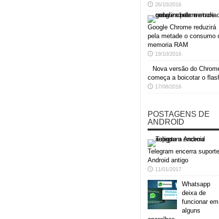
26/10/2016
Google Chrome reduzirá
pela metade o consumo 
memoria RAM
19/10/2016
Nova versão do Chrom
começa a boicotar o flas
17/08/2016
POSTAGENS DE
ANDROID
Telegram encerra suporte
Android antigo
11/01/2017
Whatsapp
deixa de
funcionar em
alguns