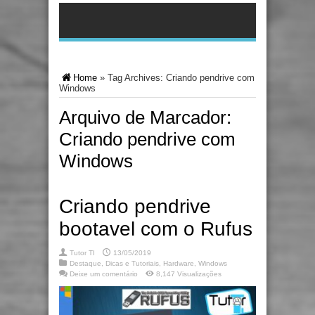
Home
»
Tag Archives: Criando pendrive com
Windows
Arquivo de Marcador:
Criando pendrive com
Windows
Criando pendrive
bootavel com o Rufus
Tutor TI
13/05/2019
Destaque
,
Dicas e Tutoriais
,
Hardware
,
Windows
Deixe um comentário
8,147 Visualizações