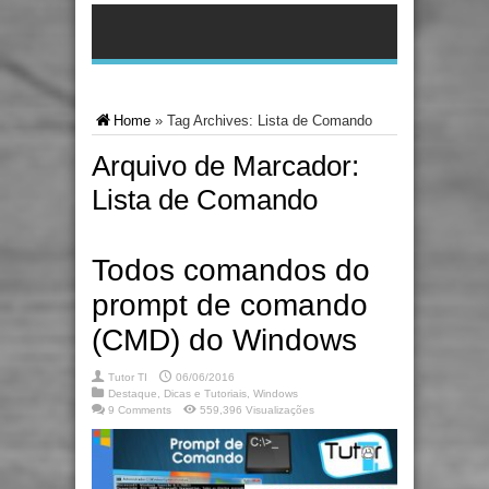
Home
»
Tag Archives: Lista de Comando
Arquivo de Marcador:
Lista de Comando
Todos comandos do
prompt de comando
(CMD) do Windows
Tutor TI
06/06/2016
Destaque
,
Dicas e Tutoriais
,
Windows
9 Comments
559,396 Visualizações