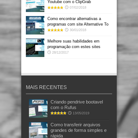
Youtube com o ClipGrab
07/02/2018
Como encontrar alternativas a
programas com site Alternative To
30/01/2018
Melhore suas habilidades em
programação com estes sites
28/12/2017
MAIS RECENTES
Criando pendrive bootavel
com o Rufus
13/05/2019
Como transferir arquivos
grandes de forma simples e
rápida