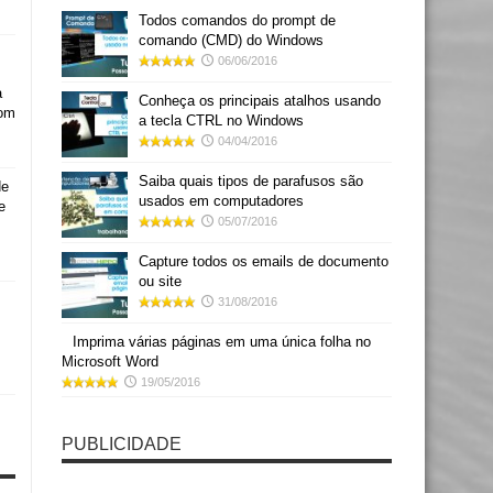
Todos comandos do prompt de
comando (CMD) do Windows
06/06/2016
a
Conheça os principais atalhos usando
com
a tecla CTRL no Windows
04/04/2016
Saiba quais tipos de parafusos são
de
usados em computadores
e
05/07/2016
Capture todos os emails de documento
ou site
31/08/2016
Imprima várias páginas em uma única folha no
Microsoft Word
19/05/2016
PUBLICIDADE