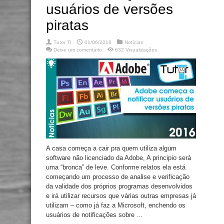
usuários de versões
piratas
Tutor TI
01/06/2016
Notícias
Deixe um comentário
632 Visualizações
A casa começa a cair pra quem utiliza algum
software não licenciado da Adobe, A principio será
uma “bronca” de leve. Conforme relatos ela está
começando um processo de analise e verificação
da validade dos próprios programas desenvolvidos
e irá utilizar recursos que várias outras empresas já
utilizam – como já faz a Microsoft, enchendo os
usuários de notificações sobre ...