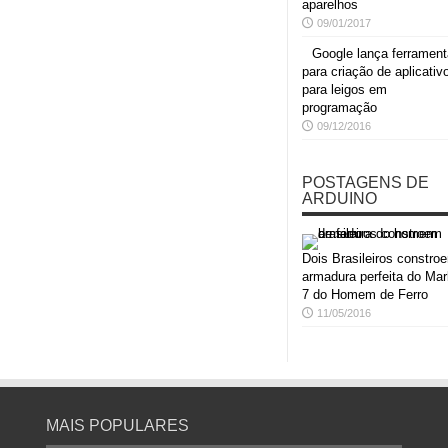
aparelhos
09/01/2017
Google lança ferrament
para criação de aplicativ
para leigos em
programação
09/12/2016
POSTAGENS DE
ARDUINO
Dois Brasileiros constro
armadura perfeita do Mar
7 do Homem de Ferro
11/05/2016
MAIS POPULARES