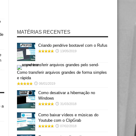
MATÉRIAS RECENTES
de
Criando pendrive bootavel com o Rufus
13/05/2019
e
h
Como transferir arquivos grandes de forma simples
e rápida
06/01/2019
Como desativar a hibernação no
Windows
31/03/2018
 a
Como baixar vídeos e músicas do
Youtube com o ClipGrab
07/02/2018