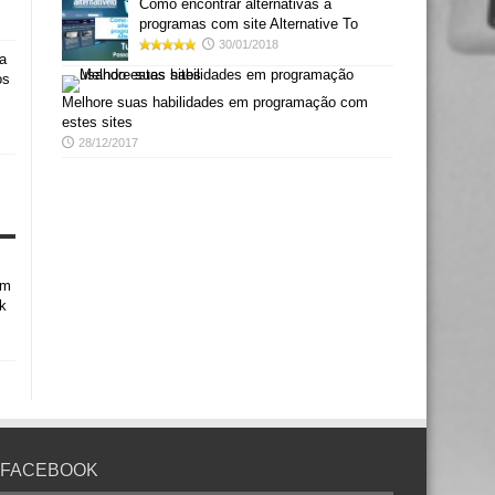
Como encontrar alternativas a
programas com site Alternative To
30/01/2018
a
os
Melhore suas habilidades em programação com
estes sites
28/12/2017
em
k
FACEBOOK