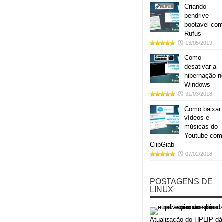
Criando
pendrive
bootavel co
Rufus
13/05/2019
Como
desativar a
hibernação n
Windows
31/03/2018
Como baixar
vídeos e
músicas do
Youtube com
ClipGrab
07/02/2018
POSTAGENS DE
LINUX
Atualização do HPLIP dá