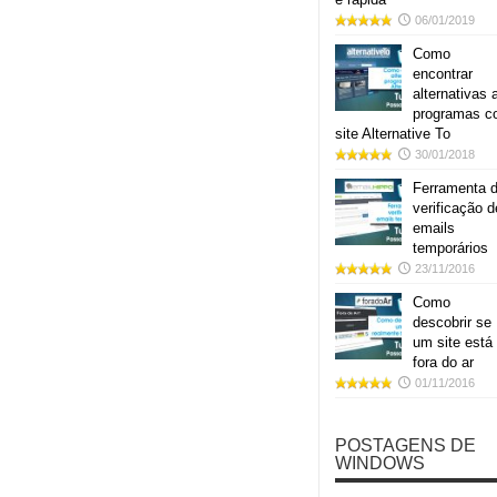
06/01/2019
Como
encontrar
alternativas 
programas 
site Alternative To
30/01/2018
Ferramenta 
verificação d
emails
temporários
23/11/2016
Como
descobrir se
um site está
fora do ar
01/11/2016
POSTAGENS DE
WINDOWS