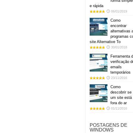
forma simple
e rápida
06/01/2019
Como
encontrar
alternativas 
programas 
site Alternative To
30/01/2018
Ferramenta 
verificação d
emails
temporários
23/11/2016
Como
descobrir se
um site está
fora do ar
01/11/2016
POSTAGENS DE
WINDOWS