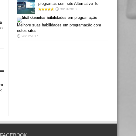
programas com site Alternative To
30/01/2018
a
Melhore suas habilidades em programação com
os
estes sites
28/12/2017
em
k
FACEBOOK