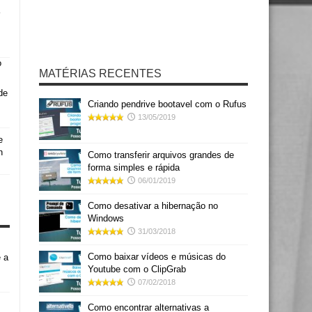
MATÉRIAS RECENTES
de
Criando pendrive bootavel com o Rufus
13/05/2019
e
h
Como transferir arquivos grandes de
forma simples e rápida
06/01/2019
Como desativar a hibernação no
Windows
31/03/2018
Como baixar vídeos e músicas do
 a
Youtube com o ClipGrab
07/02/2018
Como encontrar alternativas a