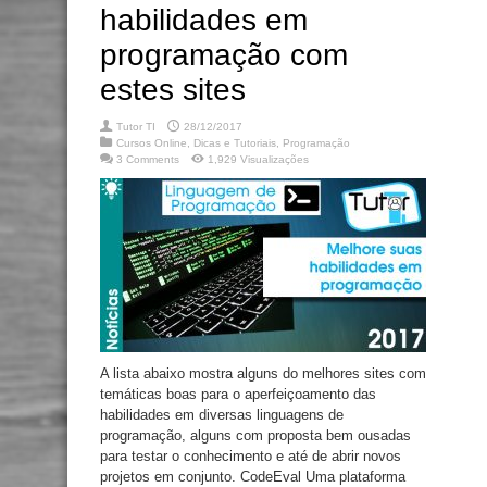
habilidades em
programação com
estes sites
Tutor TI
28/12/2017
Cursos Online
,
Dicas e Tutoriais
,
Programação
3 Comments
1,929 Visualizações
A lista abaixo mostra alguns do melhores sites com
temáticas boas para o aperfeiçoamento das
habilidades em diversas linguagens de
programação, alguns com proposta bem ousadas
para testar o conhecimento e até de abrir novos
projetos em conjunto. CodeEval Uma plataforma