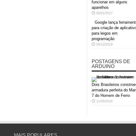
funcionar em alguns
aparelhos
09/01/2017
Google lança ferrament
para criação de aplicativ
para leigos em
programação
09/12/2016
POSTAGENS DE
ARDUINO
Dois Brasileiros constro
armadura perfeita do Mar
7 do Homem de Ferro
11/05/2016
MAIS POPULARES