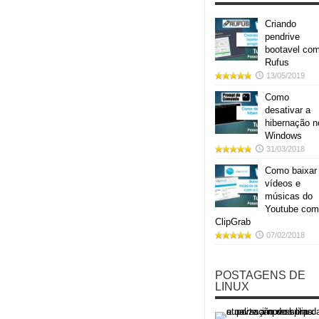
Criando
pendrive
bootavel co
Rufus
13/05/2019
Como
desativar a
hibernação n
Windows
31/03/2018
Como baixar
vídeos e
músicas do
Youtube com
ClipGrab
07/02/2018
POSTAGENS DE
LINUX