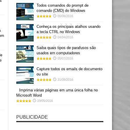
s
Todos comandos do prompt de
comando (CMD) do Windows
06/06/2016
Conheça os principais atalhos usando
a
a tecla CTRL no Windows
com
04/04/2016
Saiba quais tipos de parafusos são
usados em computadores
de
05/07/2016
e
Capture todos os emails de documento
ou site
31/08/2016
Imprima várias páginas em uma única folha no
Microsoft Word
19/05/2016
PUBLICIDADE