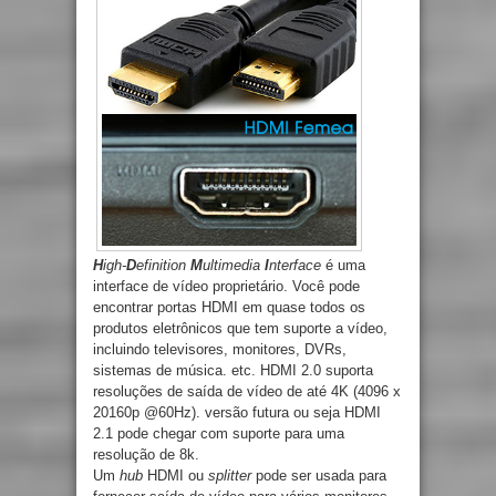
H
igh-
D
efinition
M
ultimedia
I
nterface
é uma
interface de vídeo proprietário. Você pode
encontrar portas HDMI em quase todos os
produtos eletrônicos que tem suporte a vídeo,
incluindo televisores, monitores, DVRs,
sistemas de música. etc. HDMI 2.0 suporta
resoluções de saída de vídeo de até 4K (4096 x
20160p @60Hz). versão futura ou seja HDMI
2.1 pode chegar com suporte para uma
resolução de 8k.
Um
hub
HDMI ou
splitter
pode ser usada para