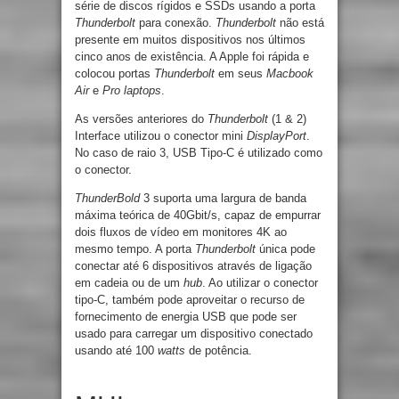
série de discos rígidos e SSDs usando a porta
Thunderbolt
para conexão.
Thunderbolt
não está
presente em muitos dispositivos nos últimos
cinco anos de existência. A Apple foi rápida e
colocou portas
Thunderbolt
em seus
Macbook
Air
e
Pro laptops
.
As versões anteriores do
Thunderbolt
(1 & 2)
Interface utilizou o conector mini
DisplayPort
.
No caso de raio 3, USB Tipo-C é utilizado como
o conector.
ThunderBold
3 suporta uma largura de banda
máxima teórica de 40Gbit/s, capaz de empurrar
dois fluxos de vídeo em monitores 4K ao
mesmo tempo. A porta
Thunderbolt
única pode
conectar até 6 dispositivos através de ligação
em cadeia ou de um
hub
. Ao utilizar o conector
tipo-C, também pode aproveitar o recurso de
fornecimento de energia USB que pode ser
usado para carregar um dispositivo conectado
usando até 100
watts
de potência.