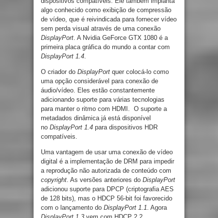
dispositivos compatíveis. Ele também implanta
algo conhecido como exibição de compressão
de vídeo, que é reivindicada para fornecer vídeo
sem perda visual através de uma conexão
DisplayPort
. A Nvidia GeForce GTX 1080 é a
primeira placa gráfica do mundo a contar com
DisplayPort 1.4
.
O criador do
DisplayPort
quer colocá-lo como
uma opção considerável para conexão de
áudio/vídeo. Eles estão constantemente
adicionando suporte para várias tecnologias
para manter o ritmo com HDMI. O suporte a
metadados dinâmica já está disponível
no
DisplayPort 1.4
para dispositivos HDR
compatíveis.
Uma vantagem de usar uma conexão de vídeo
digital é a implementação de DRM para impedir
a reprodução não autorizada de conteúdo com
copyright
. As versões anteriores do
DisplayPort
adicionou suporte para DPCP (criptografia AES
de 128 bits), mas o HDCP 56-bit foi favorecido
com o lançamento do
DisplayPort 1.1
. Agora
DisplayPort 1.3
vem com HDCP 2.2.