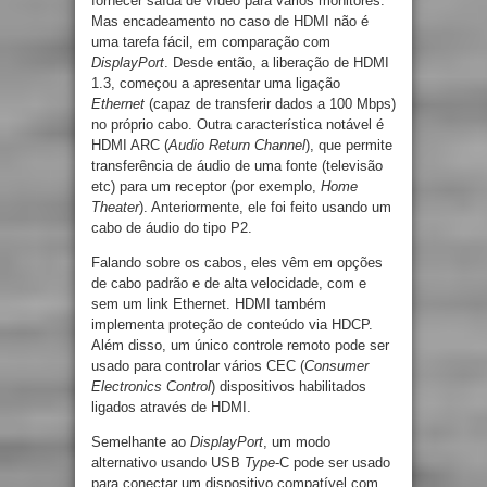
fornecer saída de vídeo para vários monitores.
Mas encadeamento no caso de HDMI não é
uma tarefa fácil, em comparação com
DisplayPort
. Desde então, a liberação de HDMI
1.3, começou a apresentar uma ligação
Ethernet
(capaz de transferir dados a 100 Mbps)
no próprio cabo. Outra característica notável é
HDMI ARC (
Audio Return Channel
), que permite
transferência de áudio de uma fonte (televisão
etc) para um receptor (por exemplo,
Home
Theater
). Anteriormente, ele foi feito usando um
cabo de áudio do tipo P2.
Falando sobre os cabos, eles vêm em opções
de cabo padrão e de alta velocidade, com e
sem um link Ethernet. HDMI também
implementa proteção de conteúdo via HDCP.
Além disso, um único controle remoto pode ser
usado para controlar vários CEC (
Consumer
Electronics Control
) dispositivos habilitados
ligados através de HDMI.
Semelhante ao
DisplayPort
, um modo
alternativo usando USB
Type
-C pode ser usado
para conectar um dispositivo compatível com