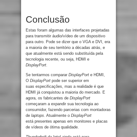
Conclusão
Estas foram algumas das interfaces projetadas
para transmitir áudio/vídeo de um dispositivo
para outro. Pode se dizer que o VGA e DVI, era
a maioria de seu território a décadas atrás, e
que atualmente está sendo substituída pela
tecnologia recente, ou seja, HDMI e
DisplayPort
.
Se tentarmos comparar
DisplayPort
e HDMI,
O
DisplayPort
pode ser superior em
suas especificações, mas a realidade é que
HDMI já conquistou a maioria do mercado. E
agora, os fabricantes de
DisplayPort
começaram a expandir sua tecnologia ao
consumidor, fazendo parcerias com montadoras
de
laptops
. Atualmente o
DisplayPort
está presentes apenas em monitores e placas
de vídeos de ótima qualidade.
Thunderbolt
da Intel ainda está para