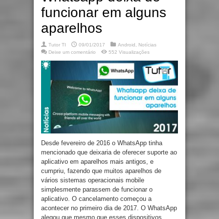
funcionar em alguns
aparelhos
Tutor TI
09/01/2017
Android
,
Notícias
Deixe um comentário
552 Visualizações
Desde fevereiro de 2016 o WhatsApp tinha
mencionado que deixaria de oferecer suporte ao
aplicativo em aparelhos mais antigos, e
cumpriu, fazendo que muitos aparelhos de
vários sistemas operacionais mobile
simplesmente parassem de funcionar o
aplicativo. O cancelamento começou a
acontecer no primeiro dia de 2017. O WhatsApp
alegou que mesmo que esses dispositivos