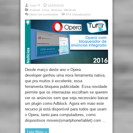
Tutor TI
13/05/2016
Android
,
Linux
,
Notícias
,
Windows
Deixe um comentário
674 Visualizações
Desde março deste ano o Opera
developer ganhou uma nova ferramenta nativa,
que pra muitos é excelente, essa
ferramenta bloqueia publicidade. Essa novidade
permite que os internautas escolham se querem
ver os anúncios sem que seja necessário baixar
um plugin como Adblock. Agora em maio este
recurso já está disponível para todos que usam
o Opera, tanto para computadores, como
dispositivos moveis(smartphone/tablet) com ...
Leia Mais »