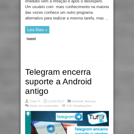
imediato vem a irritação e após o desespero.
Um usuário com mais conhecimento na maioria
das vezes conhece um outro programa
alternativo para realizar a mesma tarefa, mas ...
Leia Mais »
tweet
Telegram encerra
suporte a Android
antigo
Tutor TI
11/01/2017
Android
,
Notícias
Deixe um comentário
716 Visualizações