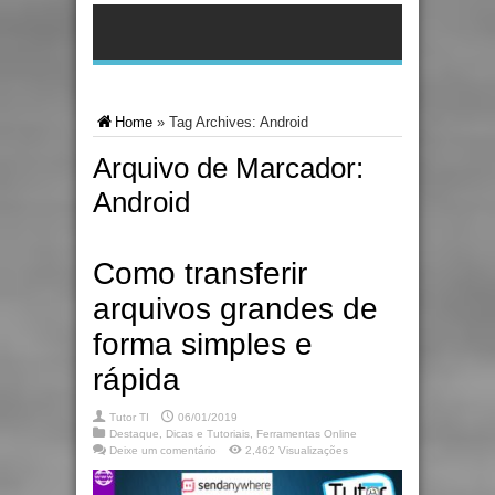
Home
»
Tag Archives: Android
Arquivo de Marcador:
Android
Como transferir
arquivos grandes de
forma simples e
rápida
Tutor TI
06/01/2019
Destaque
,
Dicas e Tutoriais
,
Ferramentas Online
Deixe um comentário
2,462 Visualizações