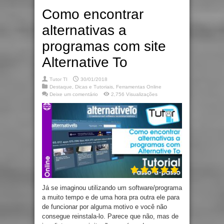
Como encontrar
alternativas a
programas com site
Alternative To
Tutor TI
30/01/2018
Destaque
,
Dicas e Tutoriais
,
Ferramentas Online
Deixe um comentário
2,756 Visualizações
Já se imaginou utilizando um software/programa
a muito tempo e de uma hora pra outra ele para
de funcionar por alguma motivo e você não
consegue reinstala-lo. Parece que não, mas de