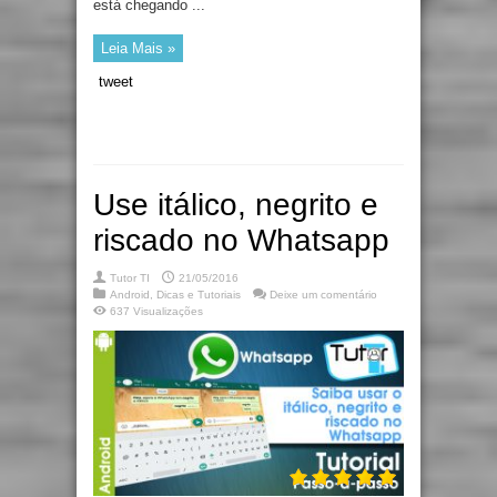
está chegando ...
Leia Mais »
tweet
Use itálico, negrito e
riscado no Whatsapp
Tutor TI
21/05/2016
Android
,
Dicas e Tutoriais
Deixe um comentário
637 Visualizações