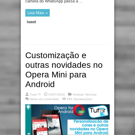
câmera do WhatsApp passa a ...
Leia Mais »
tweet
Customização e
outras novidades no
Opera Mini para
Android
Tutor TI
03/07/2016
Android
,
Notícias
Deixe um comentário
455 Visualizações