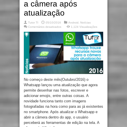
a câmera após
atualização
Tutor TI
05/10/2016
Android
,
Notícias
em
Comentários desativados
1,124 Visualizações
Whatsapp
trouxe
recursos
novos
para
a
câmera
após
atualização
No começo deste mês(Outubro/2016) o
Whatsapp lançou uma atualização que agora
permite desenhar nas fotos, escrever e
adicionar emojis, entre outras coisas. A
novidade funciona tanto com imagens
fotografadas na hora como para as já existentes
no smartphone. Após atualizar o Whatsapp e
abrir a câmera dentro do app, o usuário
perceberá as ferramentas de edição na tela. A