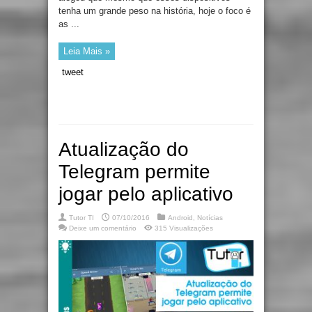
tenha um grande peso na história, hoje o foco é
as ...
Leia Mais »
tweet
Atualização do
Telegram permite
jogar pelo aplicativo
Tutor TI
07/10/2016
Android
,
Notícias
Deixe um comentário
315 Visualizações