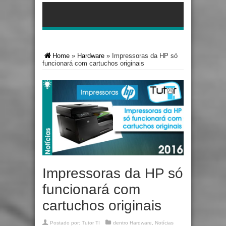
Home
»
Hardware
»
Impressoras da HP só
funcionará com cartuchos originais
Impressoras da HP só
funcionará com
cartuchos originais
Postado por:
Tutor TI
dentro
Hardware
,
Notícias