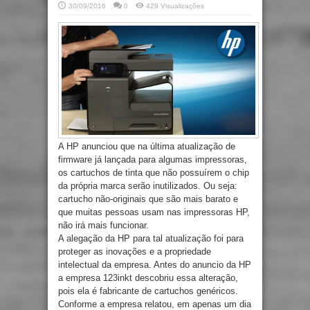
30/09/2016
0
429 Visualizações
A HP anunciou que na última atualização de
firmware já lançada para algumas impressoras,
os cartuchos de tinta que não possuírem o chip
da própria marca serão inutilizados. Ou seja:
cartucho não-originais que são mais barato e
que muitas pessoas usam nas impressoras HP,
não irá mais funcionar.
A alegação da HP para tal atualização foi para
proteger as inovações e a propriedade
intelectual da empresa. Antes do anuncio da HP
a empresa 123inkt descobriu essa alteração,
pois ela é fabricante de cartuchos genéricos.
Conforme a empresa relatou, em apenas um dia